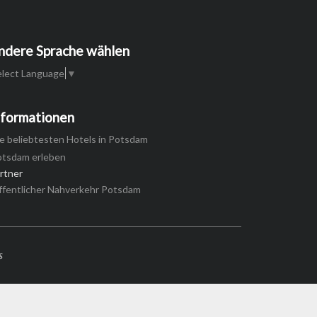
ndere Sprache wählen
elect Language
▼
nformationen
e beliebtesten Hotels in Potsdam
otsdam erleben
rtner
ffentlicher Nahverkehr Potsdam
s