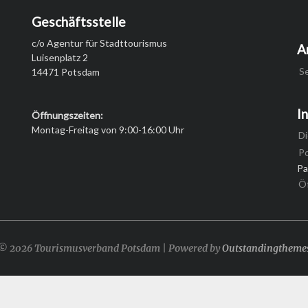
Geschäftsstelle
c/o Agentur für Stadttourismus
A
Luisenplatz 2
S
14471 Potsdam
I
Öffnungszeiten:
Montag-Freitag von 9:00-16:00 Uhr
Di
P
Pa
Ö
© 2026 Tourismusverband Potsdam | Powered by
Outstandingtheme