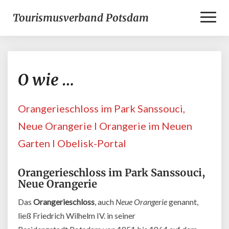
Toggl
Tourismusverband Potsdam
Naviga
O
O wie …
wie
…
Orangerieschloss im Park Sanssouci,
Neue Orangerie l Orangerie im Neuen
Garten l Obelisk-Portal
Orangerieschloss im Park Sanssouci,
Neue Orangerie
Das
Orangerieschloss
, auch
Neue Orangerie
genannt,
ließ Friedrich Wilhelm IV. in seiner