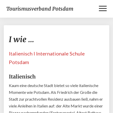
Toggl
Tourismusverband Potsdam
Naviga
I
I wie …
wie
…
Italienisch l Internationale Schule
Potsdam
Italienisch
Kaum eine deutsche Stadt bietet so viele italienische
Momente wie Potsdam. Als Friedrich der Große die
Stadt zur prachtvollen Residenz ausbauen ließ, nahm er
viele Anleihen in Italien auf: der Alte Markt wurde einer
Piazza nachempfunden (Fortunaportal, Altest Rathaus