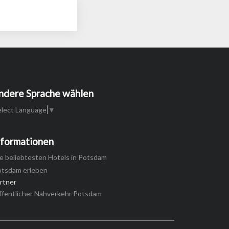
ndere Sprache wählen
elect Language
▼
nformationen
e beliebtesten Hotels in Potsdam
otsdam erleben
rtner
ffentlicher Nahverkehr Potsdam