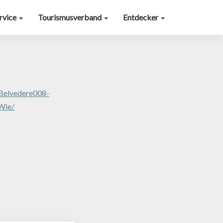
ervice
Tourismusverband
Entdecker
Belvedere008-
Wie/