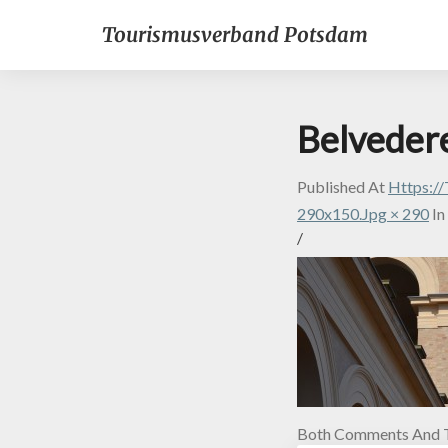
Tourismusverband Potsdam
Belvede
Published
At
Https:/
290x150.jpg × 290
In
/
Both Comments And T