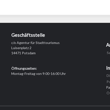
Geschäftsstelle
c/o Agentur für Stadttourismus
A
Luisenplatz 2
S
14471 Potsdam
I
Öffnungszeiten:
Montag-Freitag von 9:00-16:00 Uhr
Di
P
Pa
Ö