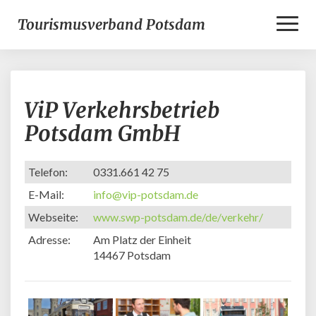
Toggl
Tourismusverband Potsdam
Naviga
ViP
ViP Verkehrsbetrieb
Verkehrsbetrieb
Potsdam
Potsdam GmbH
GmbH
Telefon:
0331.661 42 75
E-Mail:
info@vip-potsdam.de
Webseite:
www.swp-potsdam.de/de/verkehr/
Adresse:
Am Platz der Einheit
14467 Potsdam