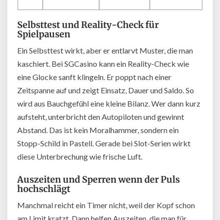
Selbsttest und Reality-Check für
Spielpausen
Ein Selbsttest wirkt, aber er entlarvt Muster, die man
kaschiert. Bei SGCasino kann ein Reality-Check wie
eine Glocke sanft klingeln. Er poppt nach einer
Zeitspanne auf und zeigt Einsatz, Dauer und Saldo. So
wird aus Bauchgefühl eine kleine Bilanz. Wer dann kurz
aufsteht, unterbricht den Autopiloten und gewinnt
Abstand. Das ist kein Moralhammer, sondern ein
Stopp-Schild in Pastell. Gerade bei Slot-Serien wirkt
diese Unterbrechung wie frische Luft.
Auszeiten und Sperren wenn der Puls
hochschlägt
Manchmal reicht ein Timer nicht, weil der Kopf schon
am Limit kratzt. Dann helfen Auszeiten, die man für