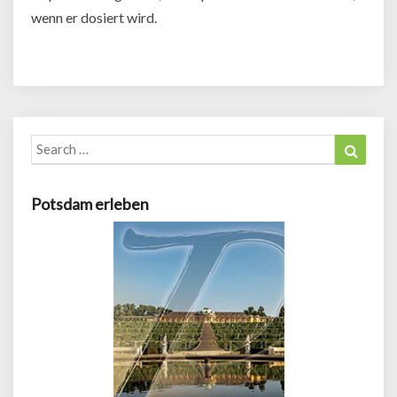
wenn er dosiert wird.
Search
Search
for:
Potsdam erleben