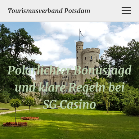
Toggl
Tourismusverband Potsdam
Naviga
Polarlichter Bonusjagd
und klare Regeln bei
SG Casino