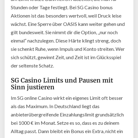
Stunden oder Tage festlegt. Bei SG Casino bonus
Aktionen ist das besonders wertvoll, weil Druck leise
wächst. Eine Sperre über OASIS kann weiter gehen und
gilt bundesweit. Sie nimmt dir die Option, „nur noch
einmal“ nachzulegen. Diese Härte klingt streng, doch
sie schenkt Ruhe, wenn Impuls und Konto streiten. Wer
sich schützt, gewinnt Zeit, und Zeit ist im Glücksspiel
der seltenste Schatz.
SG Casino Limits und Pausen mit
Sinn justieren
Im SG online Casino wirkt ein eigenes Limit oft besser
als das Maximum. In Deutschland liegt das
anbieterübergreifende Einzahlungslimit grundsätzlich
bei 1000 € im Monat. Setze es so, dass es zu deinem
Alltag passt. Dann bleibt ein Bonus ein Extra, nicht ein