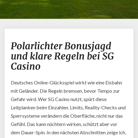
Polarlichter Bonusjagd
und klare Regeln bei SG
Casino
Deutsches Online-Glücksspiel wirkt wie eine Eisbahn
mit Geländer. Die Regeln bremsen, bevor Tempo zur
Gefahr wird. Wer SG Casino nutzt, spürt diese
Leitplanken beim Einzahlen. Limits, Reality-Checks und
Sperrsysteme verändern die Oberfläche, nicht nur das
Gefühl. Das kann nüchtern wirken, schützt aber vor
dem Dauer-Spin. In den nächsten Abschnitten zeige ich,