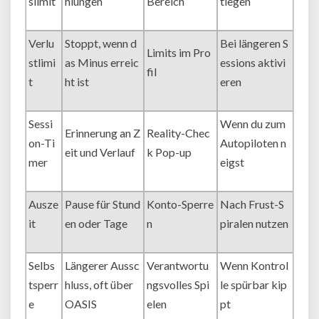
slimit
hlungen
Bereich
tlegen
Verlu
Stoppt, wenn d
Bei längeren S
Limits im Pro
stlimi
as Minus erreic
essions aktivi
fil
t
ht ist
eren
Sessi
Wenn du zum
Erinnerung an Z
Reality-Chec
on-Ti
Autopiloten n
eit und Verlauf
k Pop-up
mer
eigst
Ausze
Pause für Stund
Konto-Sperre
Nach Frust-S
it
en oder Tage
n
piralen nutzen
Selbs
Längerer Aussc
Verantwortu
Wenn Kontrol
tsperr
hluss, oft über
ngsvolles Spi
le spürbar kip
e
OASIS
elen
pt