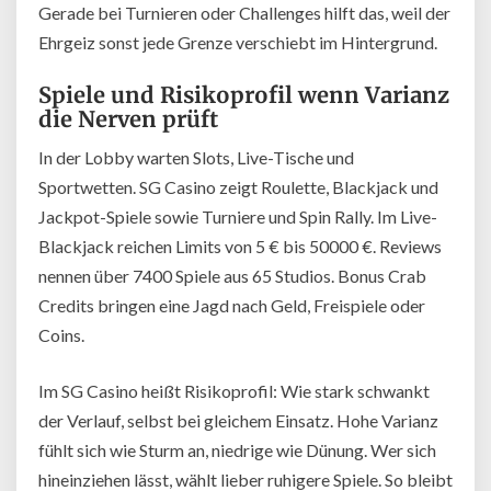
Gerade bei Turnieren oder Challenges hilft das, weil der
Ehrgeiz sonst jede Grenze verschiebt im Hintergrund.
Spiele und Risikoprofil wenn Varianz
die Nerven prüft
In der Lobby warten Slots, Live-Tische und
Sportwetten. SG Casino zeigt Roulette, Blackjack und
Jackpot-Spiele sowie Turniere und Spin Rally. Im Live-
Blackjack reichen Limits von 5 € bis 50000 €. Reviews
nennen über 7400 Spiele aus 65 Studios. Bonus Crab
Credits bringen eine Jagd nach Geld, Freispiele oder
Coins.
Im SG Casino heißt Risikoprofil: Wie stark schwankt
der Verlauf, selbst bei gleichem Einsatz. Hohe Varianz
fühlt sich wie Sturm an, niedrige wie Dünung. Wer sich
hineinziehen lässt, wählt lieber ruhigere Spiele. So bleibt