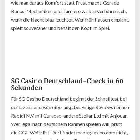
wie man daraus Komfort statt Frust macht. Gerade
Bonus-Mechaniken und Turniere wirken verführerisch,
wenn die Nacht blau leuchtet. Wer früh Pausen einplant,
spielt souveräner und behält den Kopf im Spiel.
SG Casino Deutschland-Check in 60
Sekunden
Für SG Casino Deutschland beginnt der Schnelltest bei
der Lizenz und Betreiberangabe. Einige Reviews nennen
Rabidi N.V. mit Curacao, andere Stellar Ltd mit Anjouan.
Wer legal nach deutschem Rahmen spielen will, prüft
die GGL-Whitelist. Dort findet man sgcasino.com nicht,