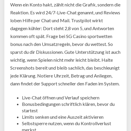
Wenn ein Konto hakt, zählt nicht die Grafik, sondern die
Reaktion. Es wird 24/7-Live-Chat genannt, und Reviews
loben Hilfe per Chat und Mail. Trustpilot wirkt
dagegen kühler: Dort steht 2,8 von 5, und Antworten
kommen oft spät. Frage bei SG Casino sportwetten
bonus nach den Umsatzregeln, bevor du wettest. So
sparst du dir Diskussionen. Gute Unterstützung ist auch
wichtig, wenn Spielen nicht mehr leicht bleibt. Halte
Screenshots bereit und bleib sachlich, das beschleunigt
jede Klärung. Notiere Uhrzeit, Betrag und Anliegen,
dann findet der Support schneller den Faden im System.
Live-Chat öffnen und Verlauf speichern
Bonusbedingungen schriftlich klären, bevor du
startest
Limits senken und eine Auszeit aktivieren
Selbstsperre nutzen, wenn du Kontrollverlust
merkst